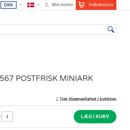
Min konto
Indkøbskurv
DKK
67 POSTFRISK MINIARK
Tjek tilgængelighed i butikken
:
LÆG I KURV