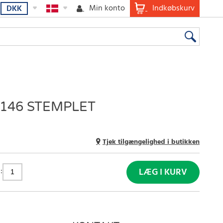
Min konto
Indkøbskurv
DKK
146 STEMPLET
Tjek tilgængelighed i butikken
:
LÆG I KURV