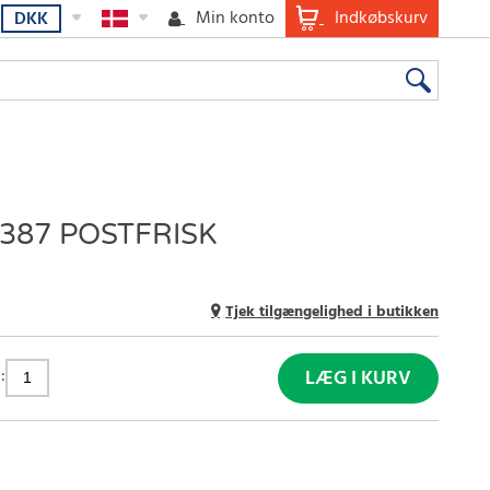
Min konto
Indkøbskurv
DKK
387 POSTFRISK
Tjek tilgængelighed i butikken
:
LÆG I KURV