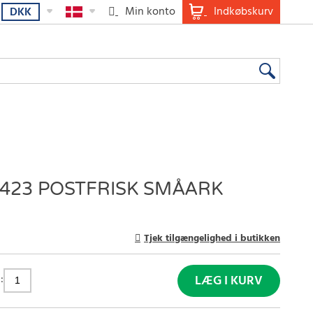
Min konto
Indkøbskurv
DKK
423 POSTFRISK SMÅARK
Tjek tilgængelighed i butikken
:
LÆG I KURV