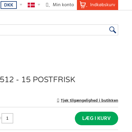
Min konto
Indkøbskurv
DKK
12 - 15 POSTFRISK
Tjek tilgængelighed i butikken
:
LÆG I KURV