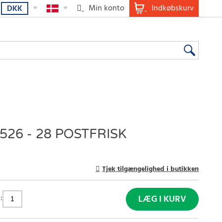
Min konto
Indkøbskurv
DKK
26 - 28 POSTFRISK
Tjek tilgængelighed i butikken
:
LÆG I KURV