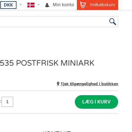
Min konto
Indkøbskurv
DKK
35 POSTFRISK MINIARK
Tjek tilgængelighed i butikken
:
LÆG I KURV