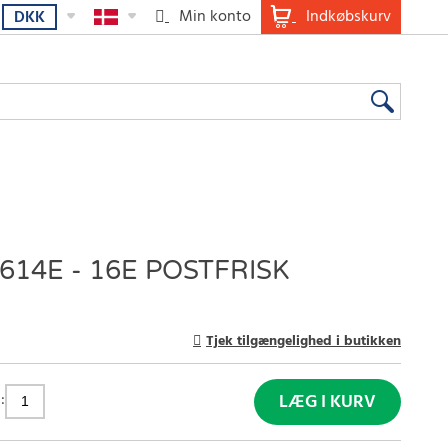
Min konto
Indkøbskurv
DKK
14E - 16E POSTFRISK
Tjek tilgængelighed i butikken
:
LÆG I KURV