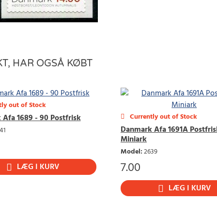
T, HAR OGSÅ KØBT
ly out of Stock
Currently out of Stock
Afa 1689 - 90 Postfrisk
Danmark Afa 1691A Postfris
41
Miniark
Model
:
2639
7.00
LÆG I KURV
LÆG I KURV