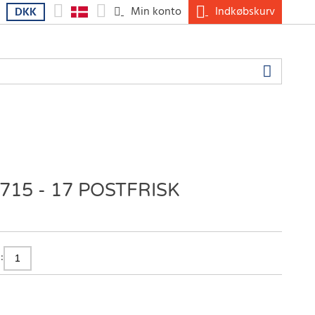
Min konto
Indkøbskurv
DKK
15 - 17 POSTFRISK
: