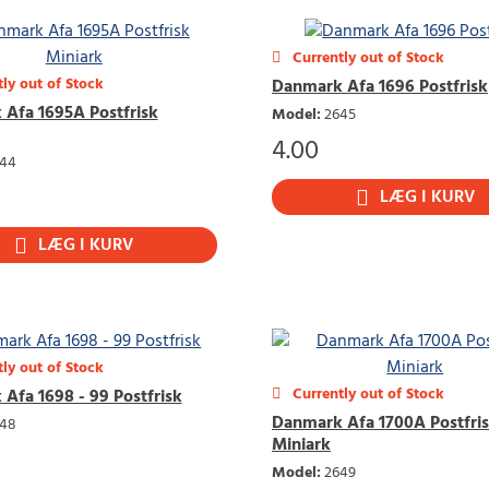
Currently out of Stock
ly out of Stock
Danmark Afa 1696 Postfrisk
Afa 1695A Postfrisk
Model
:
2645
4.00
44
LÆG I KURV
LÆG I KURV
ly out of Stock
Currently out of Stock
Afa 1698 - 99 Postfrisk
Danmark Afa 1700A Postfri
48
Miniark
Model
:
2649