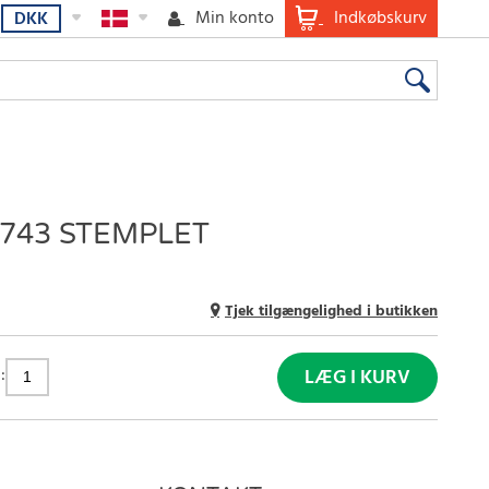
Min konto
Indkøbskurv
DKK
743 STEMPLET
Tjek tilgængelighed i butikken
:
LÆG I KURV