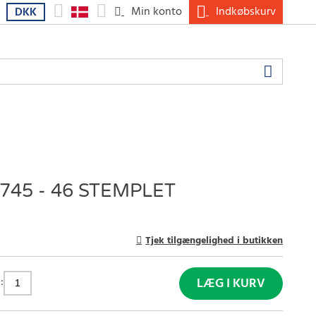
Min konto
Indkøbskurv
DKK
45 - 46 STEMPLET
Tjek tilgængelighed i butikken
:
LÆG I KURV