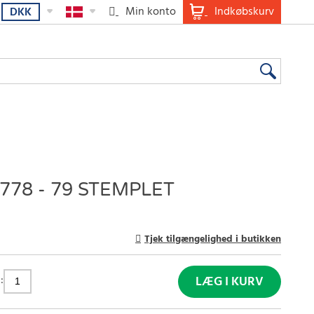
Min konto
Indkøbskurv
DKK
78 - 79 STEMPLET
Tjek tilgængelighed i butikken
:
LÆG I KURV