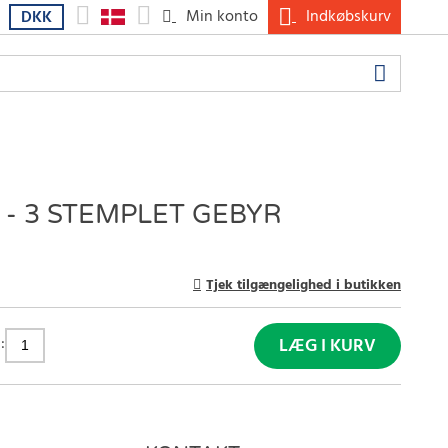
Min konto
Indkøbskurv
DKK
- 3 STEMPLET GEBYR
Tjek tilgængelighed i butikken
:
LÆG I KURV