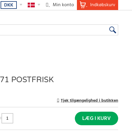
Min konto
Indkøbskurv
DKK
71 POSTFRISK
Tjek tilgængelighed i butikken
:
LÆG I KURV