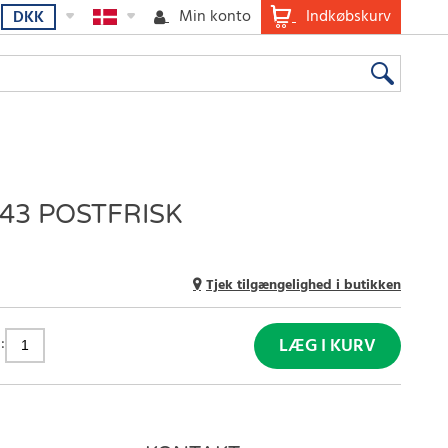
Min konto
Indkøbskurv
DKK
43 POSTFRISK
Tjek tilgængelighed i butikken
:
LÆG I KURV