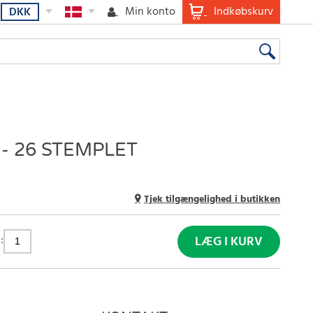
Min konto
Indkøbskurv
DKK
 - 26 STEMPLET
Tjek tilgængelighed i butikken
:
LÆG I KURV