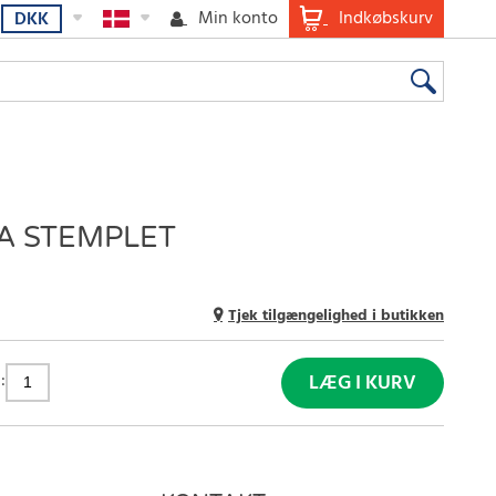
Min konto
Indkøbskurv
DKK
A STEMPLET
Tjek tilgængelighed i butikken
:
LÆG I KURV