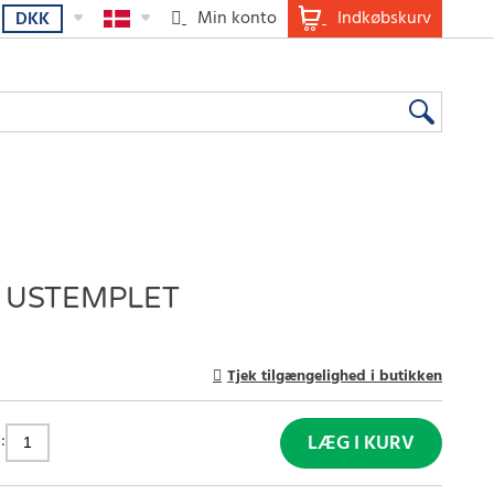
Min konto
Indkøbskurv
DKK
A USTEMPLET
Tjek tilgængelighed i butikken
:
LÆG I KURV