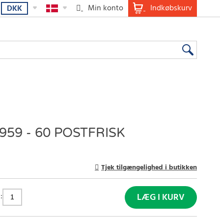
Min konto
Indkøbskurv
DKK
59 - 60 POSTFRISK
Tjek tilgængelighed i butikken
:
LÆG I KURV