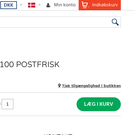
Min konto
Indkøbskurv
DKK
100 POSTFRISK
Tjek tilgængelighed i butikken
:
LÆG I KURV