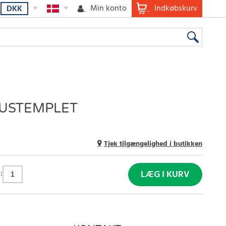
Min konto
Indkøbskurv
DKK
 USTEMPLET
Tjek tilgængelighed i butikken
:
LÆG I KURV