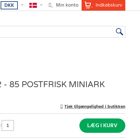
Min konto
Indkøbskurv
DKK
 - 85 POSTFRISK MINIARK
Tjek tilgængelighed i butikken
:
LÆG I KURV