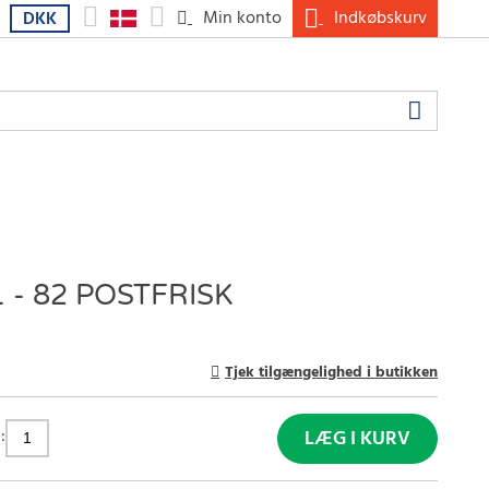
Min konto
Indkøbskurv
DKK
 - 82 POSTFRISK
Tjek tilgængelighed i butikken
:
LÆG I KURV