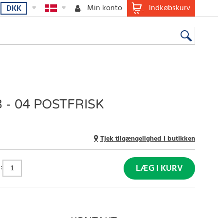
Min konto
Indkøbskurv
DKK
 - 04 POSTFRISK
Tjek tilgængelighed i butikken
:
LÆG I KURV