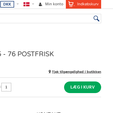
Min konto
Indkøbskurv
DKK
 - 76 POSTFRISK
Tjek tilgængelighed i butikken
:
LÆG I KURV