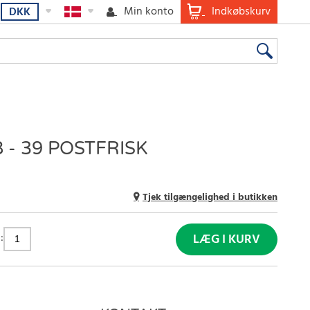
Min konto
Indkøbskurv
DKK
 - 39 POSTFRISK
Tjek tilgængelighed i butikken
:
LÆG I KURV