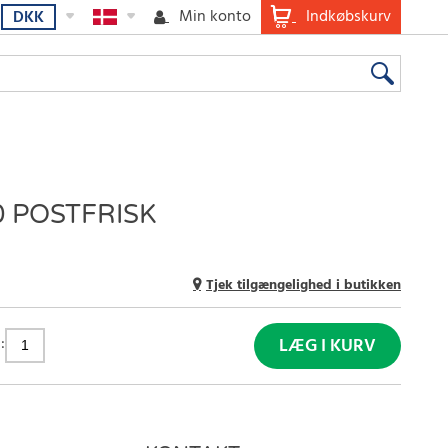
Min konto
Indkøbskurv
DKK
 POSTFRISK
Tjek tilgængelighed i butikken
:
LÆG I KURV