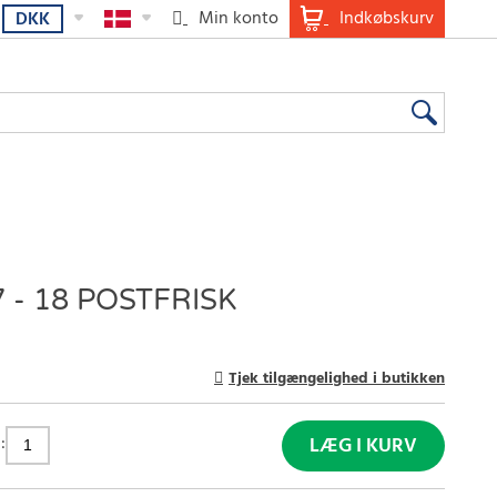
Min konto
Indkøbskurv
DKK
 - 18 POSTFRISK
Tjek tilgængelighed i butikken
:
LÆG I KURV