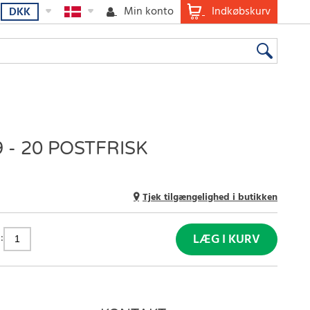
Min konto
Indkøbskurv
DKK
 - 20 POSTFRISK
Tjek tilgængelighed i butikken
:
LÆG I KURV