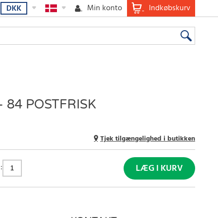
Min konto
Indkøbskurv
DKK
- 84 POSTFRISK
Tjek tilgængelighed i butikken
:
LÆG I KURV