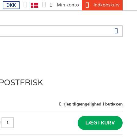
Min konto
Indkøbskurv
DKK
POSTFRISK
Tjek tilgængelighed i butikken
:
LÆG I KURV