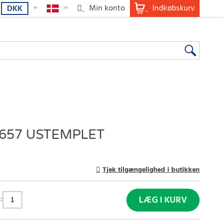
Min konto
Indkøbskurv
DKK
 657 USTEMPLET
Tjek tilgængelighed i butikken
:
LÆG I KURV