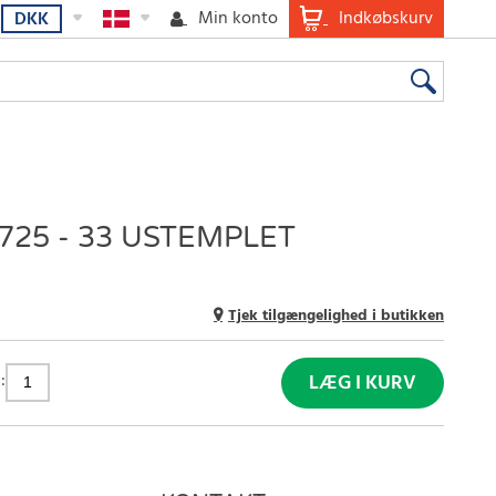
Min konto
Indkøbskurv
DKK
725 - 33 USTEMPLET
Tjek tilgængelighed i butikken
:
LÆG I KURV