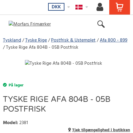
DKK
Tyskland
Tyske Rige
Postfrisk & Ustemplet
Afa 800 - 899
Tyske Rige Afa 804B - 05B Postfrisk
På lager
TYSKE RIGE AFA 804B - 05B
POSTFRISK
Model
:
2381
Tjek tilgængelighed i butikken