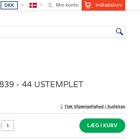
Min konto
Indkøbskurv
DKK
839 - 44 USTEMPLET
Tjek tilgængelighed i butikken
:
LÆG I KURV