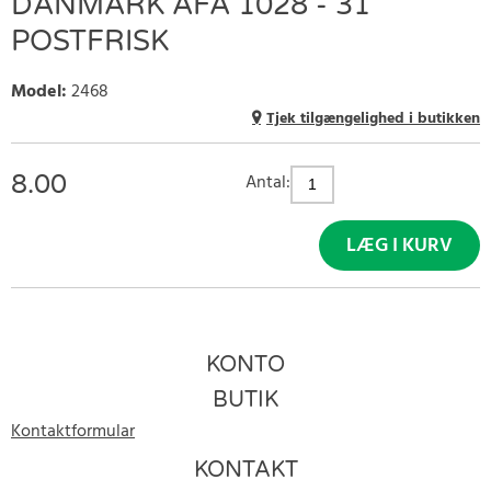
DANMARK AFA 1028 - 31
POSTFRISK
Model
:
2468
Tjek tilgængelighed i butikken
8.00
Antal:
LÆG I KURV
KONTO
BUTIK
Kontaktformular
KONTAKT