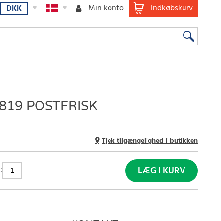
Min konto
Indkøbskurv
DKK
819 POSTFRISK
Tjek tilgængelighed i butikken
:
LÆG I KURV