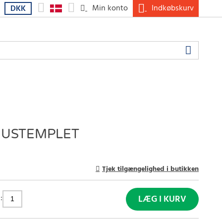
Min konto
Indkøbskurv
DKK
 USTEMPLET
Tjek tilgængelighed i butikken
:
LÆG I KURV